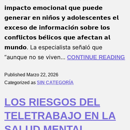
𝗶𝗺𝗽𝗮𝗰𝘁𝗼 𝗲𝗺𝗼𝗰𝗶𝗼𝗻𝗮𝗹 𝗾𝘂𝗲 𝗽𝘂𝗲𝗱𝗲
𝗴𝗲𝗻𝗲𝗿𝗮𝗿 𝗲𝗻 𝗻𝗶𝗻̃𝗼𝘀 𝘆 𝗮𝗱𝗼𝗹𝗲𝘀𝗰𝗲𝗻𝘁𝗲𝘀 𝗲𝗹
𝗲𝘅𝗰𝗲𝘀𝗼 𝗱𝗲 𝗶𝗻𝗳𝗼𝗿𝗺𝗮𝗰𝗶𝗼́𝗻 𝘀𝗼𝗯𝗿𝗲 𝗹𝗼𝘀
𝗰𝗼𝗻𝗳𝗹𝗶𝗰𝘁𝗼𝘀 𝗯𝗲́𝗹𝗶𝗰𝗼𝘀 𝗾𝘂𝗲 𝗮𝗳𝗲𝗰𝘁𝗮𝗻 𝗮𝗹
𝗺𝘂𝗻𝗱𝗼. La especialista señaló que
“aunque no se viven…
CONTINUE READING
Published
Marzo 22, 2026
Categorized as
SIN CATEGORÍA
LOS RIESGOS DEL
TELETRABAJO EN LA
SALUD MENTAL